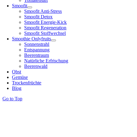
Tomatensaft
Smoofit
Smoofit Anti-Stress
Smoofit Detox
Smoofit Energie-Kick
Smoofit Regeneration
Smoofit Stoffwechsel
Smoothie Onlyfruits
Sonnenstrahl
Entspannung
Beerentraum
Natürliche Erfrischung
Beerenwald
Obst
Gemüse
Trockenfrüchte
Blog
Go to Top