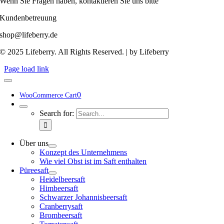
Wenn Sie Fragen haben, kontaktieren Sie uns bitte
Kundenbetreuung
shop@lifeberry.de
© 2025 Lifeberry. All Rights Reserved. | by Lifeberry
Page load link
0
WooCommerce Cart
Search for:
Über uns
Konzept des Unternehmens
Wie viel Obst ist im Saft enthalten
Püreesaft
Heidelbeersaft
Himbeersaft
Schwarzer Johannisbeersaft
Cranberrysaft
Brombeersaft