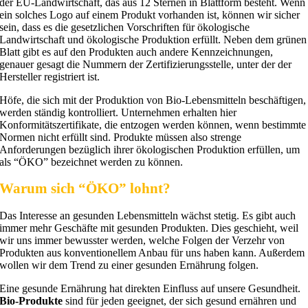
der EU-Landwirtschaft, das aus 12 Sternen in Blattform besteht. Wenn
ein solches Logo auf einem Produkt vorhanden ist, können wir sicher
sein, dass es die gesetzlichen Vorschriften für ökologische
Landwirtschaft und ökologische Produktion erfüllt. Neben dem grünen
Blatt gibt es auf den Produkten auch andere Kennzeichnungen,
genauer gesagt die Nummern der Zertifizierungsstelle, unter der der
Hersteller registriert ist.
Höfe, die sich mit der Produktion von Bio-Lebensmitteln beschäftigen,
werden ständig kontrolliert. Unternehmen erhalten hier
Konformitätszertifikate, die entzogen werden können, wenn bestimmte
Normen nicht erfüllt sind. Produkte müssen also strenge
Anforderungen bezüglich ihrer ökologischen Produktion erfüllen, um
als “ÖKO” bezeichnet werden zu können.
Warum sich “ÖKO” lohnt?
Das Interesse an gesunden Lebensmitteln wächst stetig. Es gibt auch
immer mehr Geschäfte mit gesunden Produkten. Dies geschieht, weil
wir uns immer bewusster werden, welche Folgen der Verzehr von
Produkten aus konventionellem Anbau für uns haben kann. Außerdem
wollen wir dem Trend zu einer gesunden Ernährung folgen.
Eine gesunde Ernährung hat direkten Einfluss auf unsere Gesundheit.
Bio-Produkte
sind für jeden geeignet, der sich gesund ernähren und