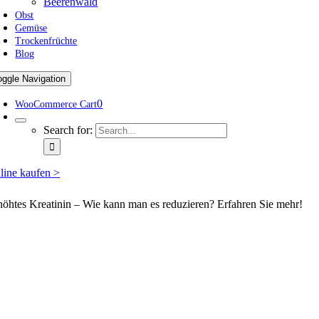
Beerenwald
Obst
Gemüse
Trockenfrüchte
Blog
oggle Navigation
0
WooCommerce Cart
Search for:
line kaufen >
höhtes Kreatinin – Wie kann man es reduzieren? Erfahren Sie mehr!