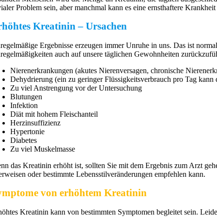
ivialer Problem sein, aber manchmal kann es eine ernsthaftere Krankheit 
rhöhtes Kreatinin – Ursachen
regelmäßige Ergebnisse erzeugen immer Unruhe in uns. Das ist normal, 
regelmäßigkeiten auch auf unsere täglichen Gewohnheiten zurückzufüh
Nierenerkrankungen (akutes Nierenversagen, chronische Nierener
Dehydrierung (ein zu geringer Flüssigkeitsverbrauch pro Tag kann 
Zu viel Anstrengung vor der Untersuchung
Blutungen
Infektion
Diät mit hohem Fleischanteil
Herzinsuffizienz
Hypertonie
Diabetes
Zu viel Muskelmasse
nn das Kreatinin erhöht ist, sollten Sie mit dem Ergebnis zum Arzt geh
erweisen oder bestimmte Lebensstilveränderungen empfehlen kann.
ymptome von erhöhtem Kreatinin
höhtes Kreatinin kann von bestimmten Symptomen begleitet sein. Leider