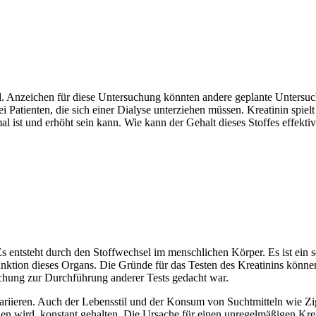
rd. Anzeichen für diese Untersuchung könnten andere geplante Untersuc
 Patienten, die sich einer Dialyse unterziehen müssen. Kreatinin spielt
al ist und erhöht sein kann. Wie kann der Gehalt dieses Stoffes effek
Es entsteht durch den Stoffwechsel im menschlichen Körper. Es ist ein s
ktion dieses Organs. Die Gründe für das Testen des Kreatinins könne
chung zur Durchführung anderer Tests gedacht war.
ariieren. Auch der Lebensstil und der Konsum von Suchtmitteln wie Zig
n wird, konstant gehalten. Die Ursache für einen unregelmäßigen Krea