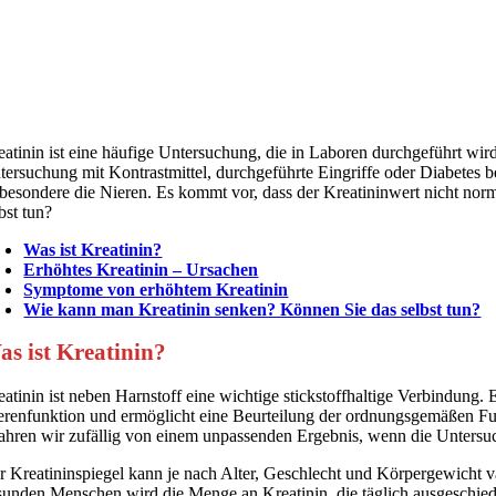
eatinin ist eine häufige Untersuchung, die in Laboren durchgeführt wi
tersuchung mit Kontrastmittel, durchgeführte Eingriffe oder Diabetes bei
sbesondere die Nieren. Es kommt vor, dass der Kreatininwert nicht norm
bst tun?
Was ist Kreatinin?
Erhöhtes Kreatinin – Ursachen
Symptome von erhöhtem Kreatinin
Wie kann man Kreatinin senken? Können Sie das selbst tun?
as ist Kreatinin?
eatinin ist neben Harnstoff eine wichtige stickstoffhaltige Verbindung. 
erenfunktion und ermöglicht eine Beurteilung der ordnungsgemäßen Fun
fahren wir zufällig von einem unpassenden Ergebnis, wenn die Untersu
r Kreatininspiegel kann je nach Alter, Geschlecht und Körpergewicht v
sunden Menschen wird die Menge an Kreatinin, die täglich ausgeschiede