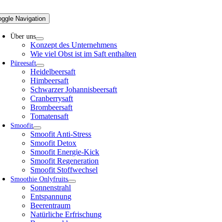
oggle Navigation
Über uns
Konzept des Unternehmens
Wie viel Obst ist im Saft enthalten
Püreesaft
Heidelbeersaft
Himbeersaft
Schwarzer Johannisbeersaft
Cranberrysaft
Brombeersaft
Tomatensaft
Smoofit
Smoofit Anti-Stress
Smoofit Detox
Smoofit Energie-Kick
Smoofit Regeneration
Smoofit Stoffwechsel
Smoothie Onlyfruits
Sonnenstrahl
Entspannung
Beerentraum
Natürliche Erfrischung