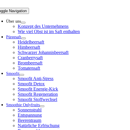
oggle Navigation
Über uns
Konzept des Unternehmens
Wie viel Obst ist im Saft enthalten
Püreesaft
Heidelbeersaft
Himbeersaft
Schwarzer Johannisbeersaft
Cranberrysaft
Brombeersaft
Tomatensaft
Smoofit
Smoofit Anti-Stress
Smoofit Detox
Smoofit Energie-Kick
Smoofit Regeneration
Smoofit Stoffwechsel
Smoothie Onlyfruits
Sonnenstrahl
Entspannung
Beerentraum
Natürliche Erfrischung