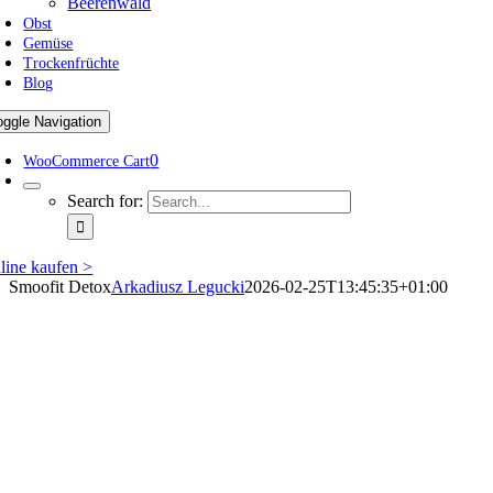
Beerenwald
Obst
Gemüse
Trockenfrüchte
Blog
oggle Navigation
0
WooCommerce Cart
Search for:
line kaufen >
Smoofit Detox
Arkadiusz Legucki
2026-02-25T13:45:35+01:00