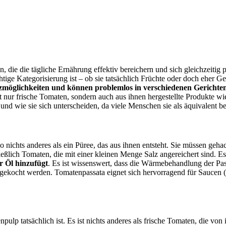
n, die die tägliche Ernährung effektiv bereichern und sich gleichzeitig 
ige Kategorisierung ist – ob sie tatsächlich Früchte oder doch eher 
satzmöglichkeiten und können problemlos in verschiedenen Gericht
ht nur frische Tomaten, sondern auch aus ihnen hergestellte Produkte wi
nd wie sie sich unterscheiden, da viele Menschen sie als äquivalent be
o nichts anderes als ein Püree, das aus ihnen entsteht. Sie müssen geh
ließlich Tomaten, die mit einer kleinen Menge Salz angereichert sind. Es
 Öl hinzufügt
. Es ist wissenswert, dass die Wärmebehandlung der Pass
 gekocht werden. Tomatenpassata eignet sich hervorragend für Saucen (
lp tatsächlich ist. Es ist nichts anderes als frische Tomaten, die von 