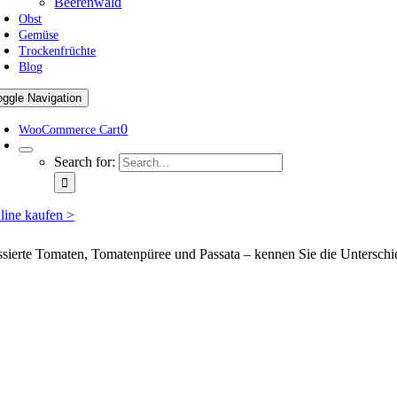
Beerenwald
Obst
Gemüse
Trockenfrüchte
Blog
oggle Navigation
0
WooCommerce Cart
Search for:
line kaufen >
ssierte Tomaten, Tomatenpüree und Passata – kennen Sie die Unterschi