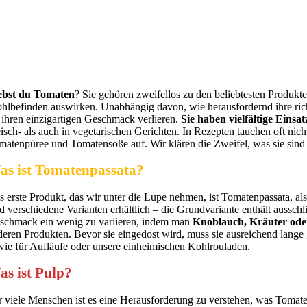
ebst du Tomaten
? Sie gehören zweifellos zu den beliebtesten Produkte
hlbefinden auswirken. Unabhängig davon, wie herausfordernd ihre richt
e ihren einzigartigen Geschmack verlieren.
Sie haben vielfältige Ein
eisch- als auch in vegetarischen Gerichten. In Rezepten tauchen oft nic
matenpüree und Tomatensoße auf. Wir klären die Zweifel, was sie sind u
as ist Tomatenpassata?
s erste Produkt, das wir unter die Lupe nehmen, ist Tomatenpassata, als
nd verschiedene Varianten erhältlich – die Grundvariante enthält aussch
schmack ein wenig zu variieren, indem man
Knoblauch, Kräuter oder
deren Produkten. Bevor sie eingedost wird, muss sie ausreichend lange
wie für Aufläufe oder unsere einheimischen Kohlrouladen.
as ist Pulp?
r viele Menschen ist es eine Herausforderung zu verstehen, was Tomatenpu