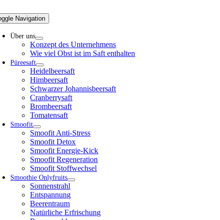
oggle Navigation
Über uns
Konzept des Unternehmens
Wie viel Obst ist im Saft enthalten
Püreesaft
Heidelbeersaft
Himbeersaft
Schwarzer Johannisbeersaft
Cranberrysaft
Brombeersaft
Tomatensaft
Smoofit
Smoofit Anti-Stress
Smoofit Detox
Smoofit Energie-Kick
Smoofit Regeneration
Smoofit Stoffwechsel
Smoothie Onlyfruits
Sonnenstrahl
Entspannung
Beerentraum
Natürliche Erfrischung