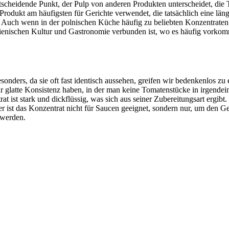
entscheidende Punkt, der Pulp von anderen Produkten unterscheidet, die
rodukt am häufigsten für Gerichte verwendet, die tatsächlich eine lä
 Auch wenn in der polnischen Küche häufig zu beliebten Konzentraten 
lienischen Kultur und Gastronomie verbunden ist, wo es häufig vorkom
onders, da sie oft fast identisch aussehen, greifen wir bedenkenlos zu
 glatte Konsistenz haben, in der man keine Tomatenstücke in irgendein
t ist stark und dickflüssig, was sich aus seiner Zubereitungsart ergibt.
r ist das Konzentrat nicht für Saucen geeignet, sondern nur, um den 
 werden.