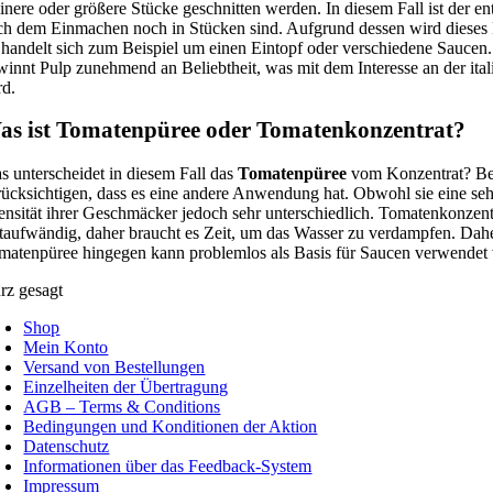
einere oder größere Stücke geschnitten werden. In diesem Fall ist der 
ch dem Einmachen noch in Stücken sind. Aufgrund dessen wird dieses P
 handelt sich zum Beispiel um einen Eintopf oder verschiedene Saucen.
winnt Pulp zunehmend an Beliebtheit, was mit dem Interesse an der ita
rd.
as ist Tomatenpüree oder Tomatenkonzentrat?
s unterscheidet in diesem Fall das
Tomatenpüree
vom Konzentrat? Bes
rücksichtigen, dass es eine andere Anwendung hat. Obwohl sie eine sehr
tensität ihrer Geschmäcker jedoch sehr unterschiedlich. Tomatenkonzentra
itaufwändig, daher braucht es Zeit, um das Wasser zu verdampfen. Dahe
matenpüree hingegen kann problemlos als Basis für Saucen verwendet
rz gesagt
Shop
Mein Konto
Versand von Bestellungen
Einzelheiten der Übertragung
AGB – Terms & Conditions
Bedingungen und Konditionen der Aktion
Datenschutz
Informationen über das Feedback-System
Impressum